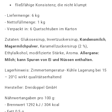
fließfähige Konsistenz, die nicht klumpt
- Liefermenge: 6 kg
- Nettofüllmenge: 1 kg
- Verpackt in: 6 Quetschtuben im Karton
Zutaten: Glukosesirup, Invertzuckersirup,
Kondensmilch
,
Magermilchpulver
, Karamellzuckersirup (2 %),
Ethylalkohol, modifizierte Stärke, Aroma.
Allergene:
Milch; kann Spuren von Ei und Nüssen enthalten.
Lagerhinweis: Zimmertemperatur- Kühle Lagerung bei 15
– 20°C wirkt qualitätserhaltend
Hersteller: Dreidoppel GmbH
Nährwertangaben pro 100 g:
- Brennwert 1292 kJ / 304 kcal
- Fett 0,5 g