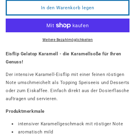
Karamell
Karamell
Gelatop
Gelatop
In den Warenkorb legen
(6
(6
x
x
1
1
kg)
kg)
Weitere Bezahlmöglichkeiten
Eisflip Gelatop Karamell - die Karamellsoße für Ihren
Genuss!
Der intensive Karamell-Eisflip mit einer feinen röstigen
Note umschmeichelt als Topping Speiseeis und Desserts
oder zum Eiskaffee. Einfach direkt aus der Dosierflasche
auftragen und servieren.
Produktmerkmale
intensiver Karamellgeschmack mit röstiger Note
aromatisch mild