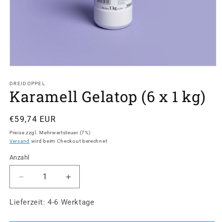
Medien
1
in
DREIDOPPEL
Karamell Gelatop (6 x 1 kg)
Modal
öffnen
Normaler
€59,74 EUR
Preis
Preise zzgl. Mehrwertsteuer (7%)
Versand
wird beim Checkout berechnet
Anzahl
Verringere
Erhöhe
die
die
Menge
Menge
Lieferzeit: 4-6 Werktage
für
für